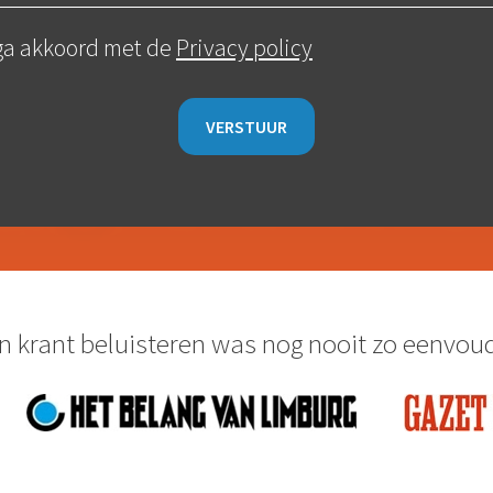
 ga akkoord met de
Privacy policy
n krant beluisteren was nog nooit zo eenvoud