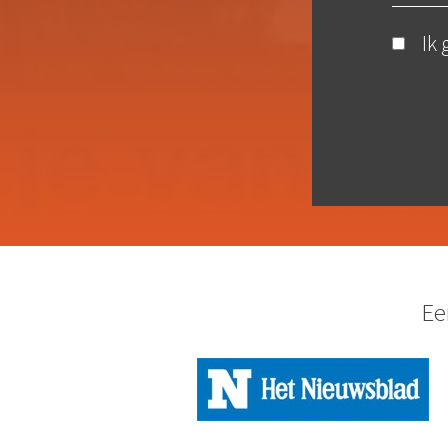
Ik
Ee