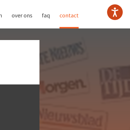
n
over ons
faq
contact