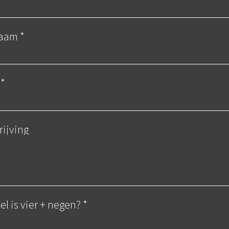
aam *
*
ijving
l is vier + negen? *